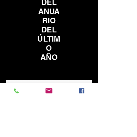
DEL
ANUA
RIO
DEL
ÚLTIM
O
AÑO
Text "CHS27" to 90738