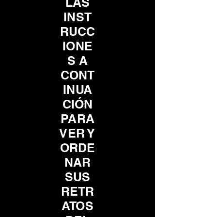
LAS
INST
RUCC
IONE
S A
CONT
INUA
CIÓN
PARA
VER Y
ORDE
NAR
SUS
RETR
ATOS